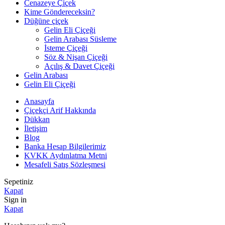
Cenazeye Çiçek
Kime Göndereceksin?
Düğüne çiçek
Gelin Eli Çiçeği
Gelin Arabası Süsleme
İsteme Çiçeği
Söz & Nişan Çiçeği
Açılış & Davet Çiçeği
Gelin Arabası
Gelin Eli Çiçeği
Anasayfa
Çiçekçi Arif Hakkında
Dükkan
İletişim
Blog
Banka Hesap Bilgilerimiz
KVKK Aydınlatma Metni
Mesafeli Satış Sözleşmesi
Sepetiniz
Kapat
Sign in
Kapat