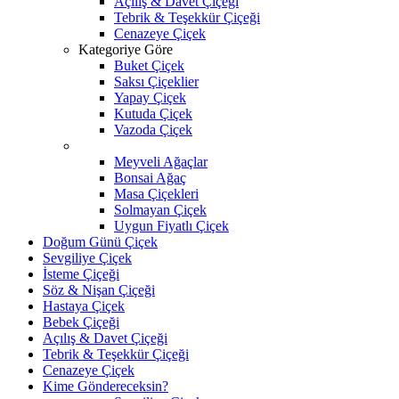
Açılış & Davet Çiçeği
Tebrik & Teşekkür Çiçeği
Cenazeye Çiçek
Kategoriye Göre
Buket Çiçek
Saksı Çiçeklier
Yapay Çiçek
Kutuda Çiçek
Vazoda Çiçek
Meyveli Ağaçlar
Bonsai Ağaç
Masa Çiçekleri
Solmayan Çiçek
Uygun Fiyatlı Çiçek
Doğum Günü Çiçek
Sevgiliye Çiçek
İsteme Çiçeği
Söz & Nişan Çiçeği
Hastaya Çiçek
Bebek Çiçeği
Açılış & Davet Çiçeği
Tebrik & Teşekkür Çiçeği
Cenazeye Çiçek
Kime Göndereceksin?