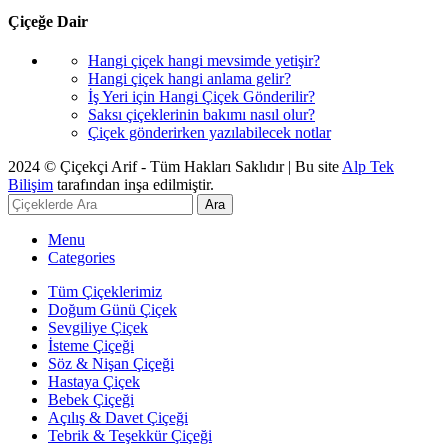
Çiçeğe Dair
Hangi çiçek hangi mevsimde yetişir?
Hangi çiçek hangi anlama gelir?
İş Yeri için Hangi Çiçek Gönderilir?
Saksı çiçeklerinin bakımı nasıl olur?
Çiçek gönderirken yazılabilecek notlar
2024 © Çiçekçi Arif - Tüm Hakları Saklıdır | Bu site
Alp Tek
Bilişim
tarafından inşa edilmiştir.
Ara
Menu
Categories
Tüm Çiçeklerimiz
Doğum Günü Çiçek
Sevgiliye Çiçek
İsteme Çiçeği
Söz & Nişan Çiçeği
Hastaya Çiçek
Bebek Çiçeği
Açılış & Davet Çiçeği
Tebrik & Teşekkür Çiçeği