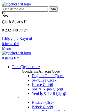
Ara
Çiçek Sipariş Hattı
0 232 448 74 24
Giriş yap / Kayıt ol
0
items
0
₺
Menu
0
items
0
₺
Tüm Çiçeklerimiz
Gönderim Amacın Göre
Doğum Günü Çiçek
Sevgiliye Çiçek
İsteme Çiçeği
Söz & Nişan Çiçeği
Yeni İş & Terfi Çiçeği
Hastaya Çiçek
Bebek Çiçeği