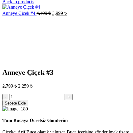
fiyat:
andaki
Back to products
fiyat:
3,999 ₺.
2,999 ₺.
Orijinal
Şu
Anneye Çiçek #4
4,499
₺
3,999
₺
fiyat:
andaki
Sale
fiyat:
4,499 ₺.
3,999 ₺.
Click to enlarge
Anneye Çiçek #3
Orijinal
Şu
2,799
₺
2,259
₺
fiyat:
andaki
fiyat:
Anneye
2,799 ₺.
Çiçek
2,259 ₺.
Sepete Ekle
#3
adet
Tüm Bucaya Ücretsiz Gönderim
Çiçekçi Arif Buca olarak yalnızca Buca içerisine gönderilmek üzere