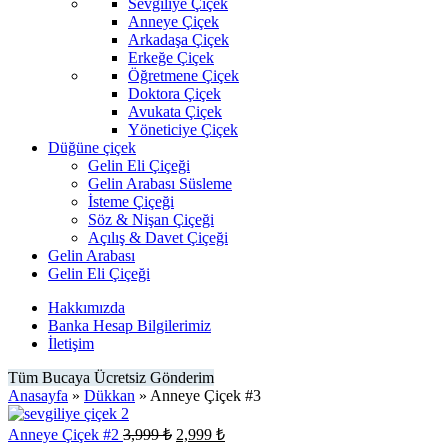
Sevgiliye Çiçek
Anneye Çiçek
Arkadaşa Çiçek
Erkeğe Çiçek
Öğretmene Çiçek
Doktora Çiçek
Avukata Çiçek
Yöneticiye Çiçek
Düğüne çiçek
Gelin Eli Çiçeği
Gelin Arabası Süsleme
İsteme Çiçeği
Söz & Nişan Çiçeği
Açılış & Davet Çiçeği
Gelin Arabası
Gelin Eli Çiçeği
Hakkımızda
Banka Hesap Bilgilerimiz
İletişim
Tüm Bucaya Ücretsiz Gönderim
Anasayfa
»
Dükkan
»
Anneye Çiçek #3
Orijinal
Şu
Anneye Çiçek #2
3,999
₺
2,999
₺