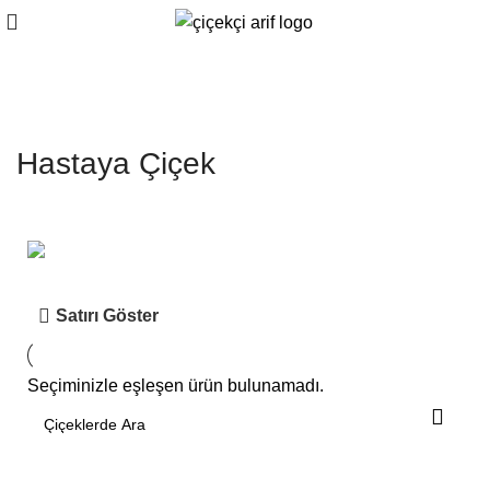
Hastaya Çiçek
Buca'nın Çiçekçisi
Satırı Göster
Yılların tecrübesi Çiçekçi Arif'in harika aranjmanlarını isteyin...
Seçiminizle eşleşen ürün bulunamadı.