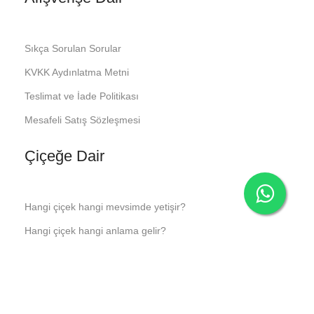
Sıkça Sorulan Sorular
KVKK Aydınlatma Metni
Teslimat ve İade Politikası
Mesafeli Satış Sözleşmesi
Çiçeğe Dair
Hangi çiçek hangi mevsimde yetişir?
Hangi çiçek hangi anlama gelir?
İş Yeri için Hangi Çiçek Gönderilir?
Saksı çiçeklerinin bakımı nasıl olur?
Çiçek gönderirken yazılabilecek notlar