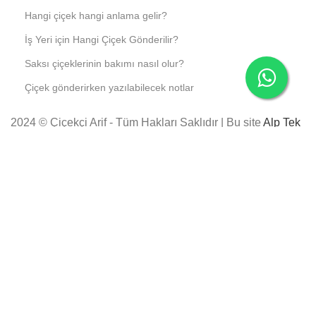
Hangi çiçek hangi anlama gelir?
İş Yeri için Hangi Çiçek Gönderilir?
Saksı çiçeklerinin bakımı nasıl olur?
Çiçek gönderirken yazılabilecek notlar
2024 © Çiçekçi Arif - Tüm Hakları Saklıdır | Bu site
Alp Tek
Bilişim
tarafından inşa edilmiştir.
Instagram
Anneye Çiçek #2
2,999
₺
3,999
₺
SEPETE EKLE
Anasayfa