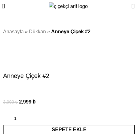
0
Anasayfa
»
Dükkan
»
Anneye Çiçek #2
Sale
Click to enlarge
Anneye Çiçek #2
2,999
₺
3,999
₺
SEPETE EKLE