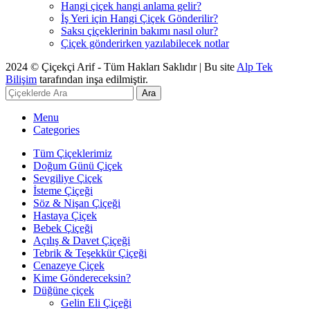
Hangi çiçek hangi anlama gelir?
İş Yeri için Hangi Çiçek Gönderilir?
Saksı çiçeklerinin bakımı nasıl olur?
Çiçek gönderirken yazılabilecek notlar
2024 © Çiçekçi Arif - Tüm Hakları Saklıdır | Bu site
Alp Tek
Bilişim
tarafından inşa edilmiştir.
Ara
Menu
Categories
Tüm Çiçeklerimiz
Doğum Günü Çiçek
Sevgiliye Çiçek
İsteme Çiçeği
Söz & Nişan Çiçeği
Hastaya Çiçek
Bebek Çiçeği
Açılış & Davet Çiçeği
Tebrik & Teşekkür Çiçeği
Cenazeye Çiçek
Kime Göndereceksin?
Düğüne çiçek
Gelin Eli Çiçeği