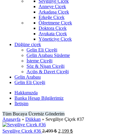
Sevgiliye Çiçek
Anneye Çiçek
Arkadaşa Çiçek
Erkeğe Çiçek
Öğretmene Çiçek
Doktora Çiçek
Avukata Çiçek
Yöneticiye Çiçek
Düğüne çiçek
Gelin Eli Çiçeği
Gelin Arabası Süsleme
İsteme Çiçeği
Söz & Nişan Çiçeği
Açılış & Davet Çiçeği
Gelin Arabası
Gelin Eli Çiçeği
Hakkımızda
Banka Hesap Bilgilerimiz
İletişim
Tüm Bucaya Ücretsiz Gönderim
Anasayfa
»
Dükkan
»
Sevgiliye Çiçek #37
Orijinal
Şu
Sevgiliye Çiçek #36
2,499
₺
2,199
₺