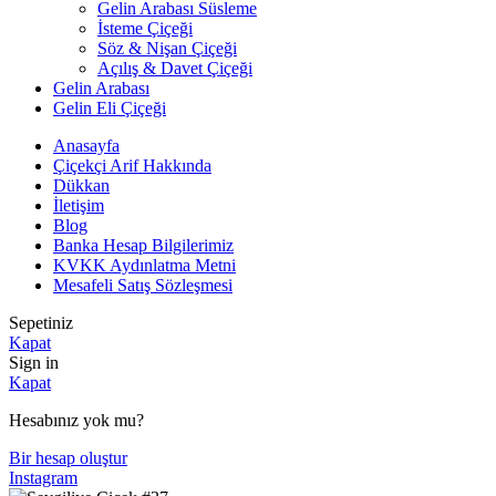
Gelin Arabası Süsleme
İsteme Çiçeği
Söz & Nişan Çiçeği
Açılış & Davet Çiçeği
Gelin Arabası
Gelin Eli Çiçeği
Anasayfa
Çiçekçi Arif Hakkında
Dükkan
İletişim
Blog
Banka Hesap Bilgilerimiz
KVKK Aydınlatma Metni
Mesafeli Satış Sözleşmesi
Sepetiniz
Kapat
Sign in
Kapat
Hesabınız yok mu?
Bir hesap oluştur
Instagram