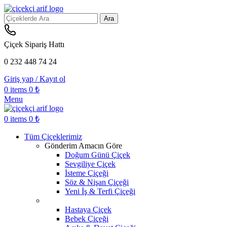
Ara
Çiçek Sipariş Hattı
0 232 448 74 24
Giriş yap / Kayıt ol
0
items
0
₺
Menu
0
items
0
₺
Tüm Çiçeklerimiz
Gönderim Amacın Göre
Doğum Günü Çiçek
Sevgiliye Çiçek
İsteme Çiçeği
Söz & Nişan Çiçeği
Yeni İş & Terfi Çiçeği
Hastaya Çiçek
Bebek Çiçeği