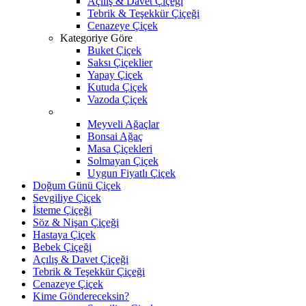
Açılış & Davet Çiçeği
Tebrik & Teşekkür Çiçeği
Cenazeye Çiçek
Kategoriye Göre
Buket Çiçek
Saksı Çiçeklier
Yapay Çiçek
Kutuda Çiçek
Vazoda Çiçek
Meyveli Ağaçlar
Bonsai Ağaç
Masa Çiçekleri
Solmayan Çiçek
Uygun Fiyatlı Çiçek
Doğum Günü Çiçek
Sevgiliye Çiçek
İsteme Çiçeği
Söz & Nişan Çiçeği
Hastaya Çiçek
Bebek Çiçeği
Açılış & Davet Çiçeği
Tebrik & Teşekkür Çiçeği
Cenazeye Çiçek
Kime Göndereceksin?