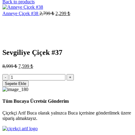
fiyat:
andaki
Back to products
fiyat:
2,499 ₺.
2,199 ₺.
Orijinal
Şu
Anneye Çiçek #38
2,799
₺
2,299
₺
fiyat:
andaki
Sale
fiyat:
2,799 ₺.
2,299 ₺.
Click to enlarge
Sevgiliye Çiçek #37
Orijinal
Şu
8,999
₺
7,599
₺
fiyat:
andaki
fiyat:
Sevgiliye
8,999 ₺.
Çiçek
7,599 ₺.
Sepete Ekle
#37
adet
Tüm Bucaya Ücretsiz Gönderim
Çiçekçi Arif Buca olarak yalnızca Buca içerisine gönderilmek üzere
sipariş almaktayız.