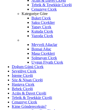
Açılış & Davet Çiçeği
Tebrik & Teşekkür Çiçeği
Cenazeye Çiçek
Kategoriye Göre
Buket Çiçek
Saksı Çiçeklier
Yapay Çiçek
Kutuda Çiçek
Vazoda Çiçek
Meyveli Ağaçlar
Bonsai Ağaç
Masa Çiçekleri
Solmayan Çiçek
Uygun Fiyatlı Çiçek
Doğum Günü Çiçek
Sevgiliye Çiçek
İsteme Çiçeği
Söz & Nişan Çiçeği
Hastaya Çiçek
Bebek Çiçeği
Açılış & Davet Çiçeği
Tebrik & Teşekkür Çiçeği
Cenazeye Çiçek
Kime Göndereceksin?