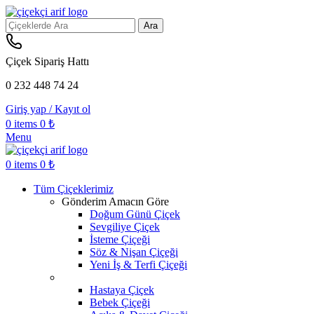
Ara
Çiçek Sipariş Hattı
0 232 448 74 24
Giriş yap / Kayıt ol
0
items
0
₺
Menu
0
items
0
₺
Tüm Çiçeklerimiz
Gönderim Amacın Göre
Doğum Günü Çiçek
Sevgiliye Çiçek
İsteme Çiçeği
Söz & Nişan Çiçeği
Yeni İş & Terfi Çiçeği
Hastaya Çiçek
Bebek Çiçeği