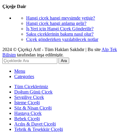
Çiçeğe Dair
Hangi çiçek hangi mevsimde yetişir?
Hangi çiçek hangi anlama gelir?
İş Yeri için Hangi Çiçek Gönderilir?
Saksı çiçeklerinin bakımı nasıl olur?
Çiçek gönderirken yazılabilecek notlar
2024 © Çiçekçi Arif - Tüm Hakları Saklıdır | Bu site
Alp Tek
Bilişim
tarafından inşa edilmiştir.
Ara
Menu
Categories
Tüm Çiçeklerimiz
Doğum Günü Çiçek
Sevgiliye Çiçek
İsteme Çiçeği
Söz & Nişan Çiçeği
Hastaya Çiçek
Bebek Çiçeği
Açılış & Davet Çiçeği
Tebrik & Teşekkür Çiçeği