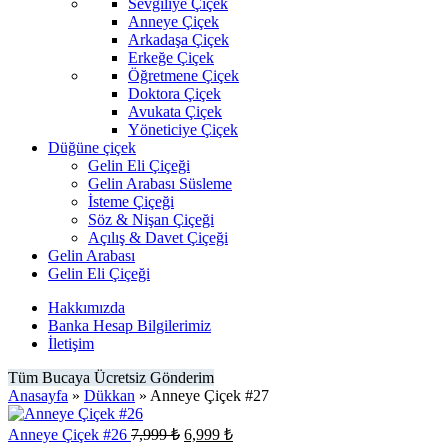
Sevgiliye Çiçek
Anneye Çiçek
Arkadaşa Çiçek
Erkeğe Çiçek
Öğretmene Çiçek
Doktora Çiçek
Avukata Çiçek
Yöneticiye Çiçek
Düğüne çiçek
Gelin Eli Çiçeği
Gelin Arabası Süsleme
İsteme Çiçeği
Söz & Nişan Çiçeği
Açılış & Davet Çiçeği
Gelin Arabası
Gelin Eli Çiçeği
Hakkımızda
Banka Hesap Bilgilerimiz
İletişim
Tüm Bucaya Ücretsiz Gönderim
Anasayfa
»
Dükkan
»
Anneye Çiçek #27
Orijinal
Şu
Anneye Çiçek #26
7,999
₺
6,999
₺