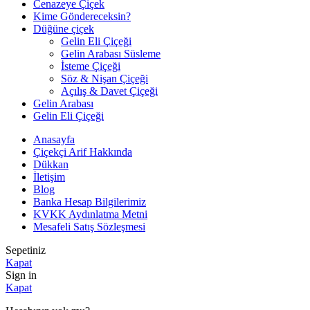
Cenazeye Çiçek
Kime Göndereceksin?
Düğüne çiçek
Gelin Eli Çiçeği
Gelin Arabası Süsleme
İsteme Çiçeği
Söz & Nişan Çiçeği
Açılış & Davet Çiçeği
Gelin Arabası
Gelin Eli Çiçeği
Anasayfa
Çiçekçi Arif Hakkında
Dükkan
İletişim
Blog
Banka Hesap Bilgilerimiz
KVKK Aydınlatma Metni
Mesafeli Satış Sözleşmesi
Sepetiniz
Kapat
Sign in
Kapat