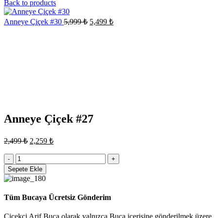
fiyat:
andaki
Back to products
fiyat:
7,999 ₺.
6,999 ₺.
Orijinal
Şu
Anneye Çiçek #30
5,999
₺
5,499
₺
fiyat:
andaki
Sale
fiyat:
5,999 ₺.
5,499 ₺.
Click to enlarge
Anneye Çiçek #27
Orijinal
Şu
2,499
₺
2,259
₺
fiyat:
andaki
fiyat:
Anneye
2,499 ₺.
Çiçek
2,259 ₺.
Sepete Ekle
#27
adet
Tüm Bucaya Ücretsiz Gönderim
Çiçekçi Arif Buca olarak yalnızca Buca içerisine gönderilmek üzere