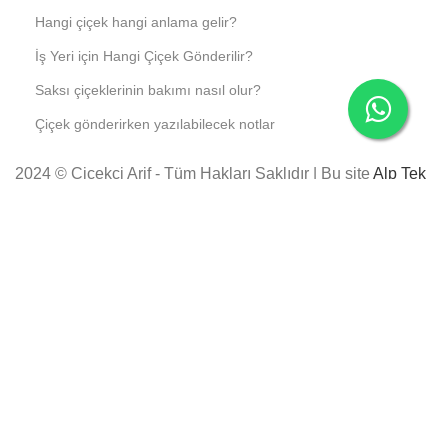
Hangi çiçek hangi anlama gelir?
İş Yeri için Hangi Çiçek Gönderilir?
Saksı çiçeklerinin bakımı nasıl olur?
Çiçek gönderirken yazılabilecek notlar
2024 © Çiçekçi Arif - Tüm Hakları Saklıdır | Bu site
Alp Tek
Bilişim
tarafından inşa edilmiştir.
Instagram
Sevgiliye Çiçek #14
1,999
₺
2,499
₺
SEPETE EKLE
Anasayfa