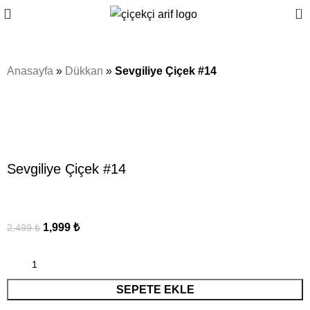
0
Anasayfa
»
Dükkan
»
Sevgiliye Çiçek #14
Sale
Click to enlarge
Sevgiliye Çiçek #14
1,999
₺
2,499
₺
SEPETE EKLE