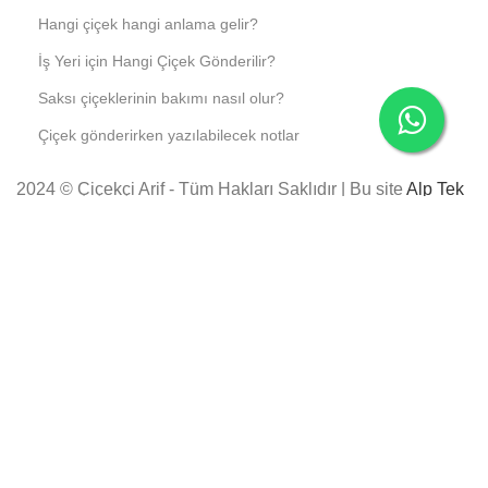
Hangi çiçek hangi anlama gelir?
İş Yeri için Hangi Çiçek Gönderilir?
Saksı çiçeklerinin bakımı nasıl olur?
Çiçek gönderirken yazılabilecek notlar
2024 © Çiçekçi Arif - Tüm Hakları Saklıdır | Bu site
Alp Tek
Bilişim
tarafından inşa edilmiştir.
Instagram
Anneye Çiçek #27
2,359
₺
2,865
₺
SEPETE EKLE
Anasayfa