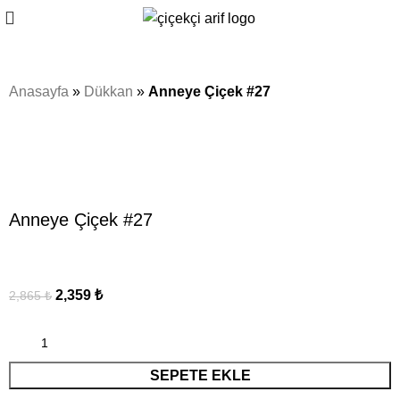
Anasayfa
»
Dükkan
»
Anneye Çiçek #27
Sale
Click to enlarge
Anneye Çiçek #27
2,359
₺
2,865
₺
SEPETE EKLE