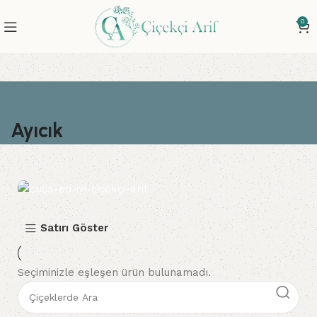
0
Ayıcık
Buca'nın Çiçekçisi
Satırı Göster
Yılların tecrübesi Çiçekçi Arif'in harika
aranjmanlarını isteyin...
Seçiminizle eşleşen ürün bulunamadı.